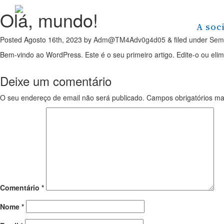
Olá, mundo!
A soc
Posted
Agosto 16th, 2023
by
Adm@TM4Adv0g4d05
&
filed under
Sem 
Bem-vindo ao WordPress. Este é o seu primeiro artigo. Edite-o ou eli
Deixe um comentário
O seu endereço de email não será publicado.
Campos obrigatórios m
Comentário
*
Nome
*