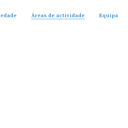
iedade
Áreas de actividade
Equipa
específicos e larga experiência na área do Direito
os, designadamente, de:
s, numa perspectiva de organização, regulamentação