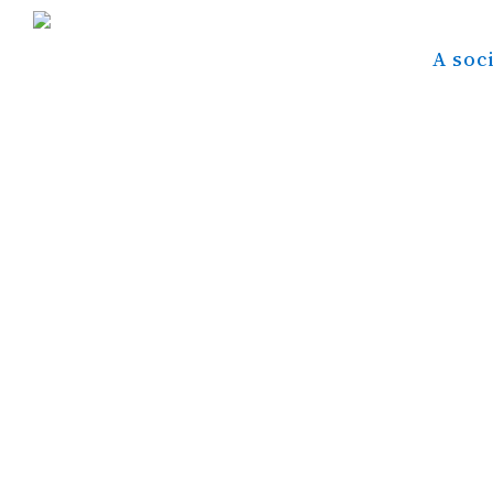
A soc
A TMA tem advogados com conhecimentos 
Processo de Trabalho, prestando serviç
Aconselhamento jurídico a empresa