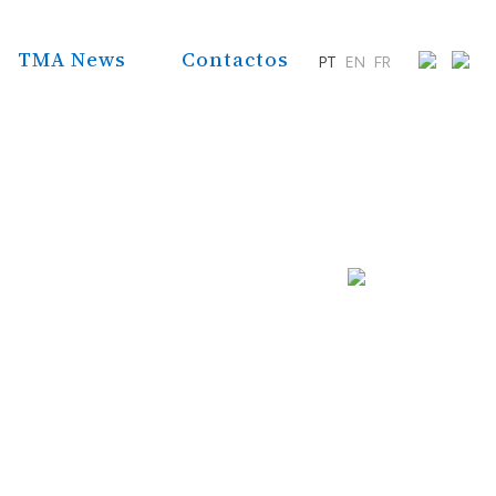
TMA News
Contactos
PT
EN
FR
 do Trabalho e do
 e contratação,